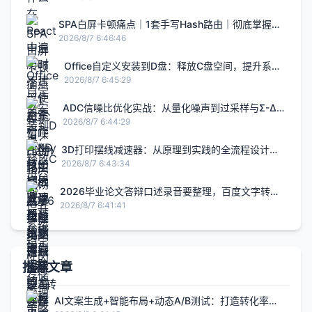
SPA白屏卡顿痛点｜1套手写Hash路由｜彻底掌握前
端路由底层原理
2026/8/7 6:46:46
Office自定义安装到D盘：释放C盘空间，提升系统
稳定性的存储管理策略
2026/8/7 6:45:29
ADC信噪比优化实战：从量化噪声到过采样与Σ-Δ
转换器
2026/8/7 6:44:29
3D打印摆线减速器：从原理到实践的全流程设计与
制作指南
2026/8/7 6:43:34
2026毕业论文答辩口述录音要整理，百度文字转语
音在线版实测哪个好用
2026/8/7 6:41:41
推荐文章
AI文案生成+智能布局+动态A/B测试：打造转化率提