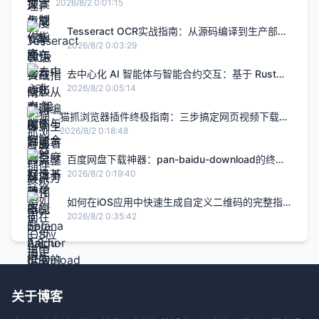
升2.8倍的H5智能设计闭环，限免内测通道今日关闭
2026/8/2 0:01:15
Tesseract OCR实战指南：从源码编译到生产部署
的完整解决方案
2026/8/2 0:03:29
去中心化 AI 智能体与智能合约交互：基于 Rust
Solana Anchor 框架的链上 Agent 实战
2026/8/2 0:05:14
猫抓浏览器插件终极指南：三步搞定网页视频下载的
完整解决方案
2026/8/2 0:18:48
百度网盘下载神器：pan-baidu-download的终极
实战指南
2026/8/2 0:19:40
如何在iOS应用中快速生成自定义二维码的完整指
南
2026/8/2 0:35:42
关于博客