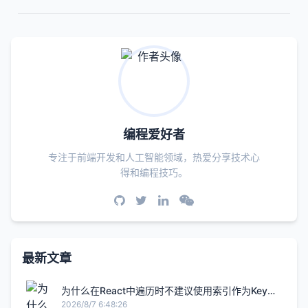
编程爱好者
专注于前端开发和人工智能领域，热爱分享技术心
得和编程技巧。
最新文章
为什么在React中遍历时不建议使用索引作为Key
值：底层原理与避坑指南
2026/8/7 6:48:26