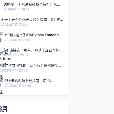
透明度与十六进制转换全解析：从
RGBA原理到跨平台应用实践
2026/8/7 17:28:21
小米手表个性化表盘设计指南：3个核
心技巧让你告别单调界面
2026/8/7 17:27:30
如何快速上手IDAPython Embedded
Toolkit？5分钟入门指南
2026/8/7 17:27:26
该不该接这个急单，AI基于企业本体给
出决策建议
2026/8/7 17:26:34
线性代数可视化：从矩阵分解图解到自
动化数学文档构建
2026/8/7 17:25:09
终极B站视频下载指南：使用
bilidown轻松收藏哔哩哔哩内容
2026/8/7 17:23:25
文章