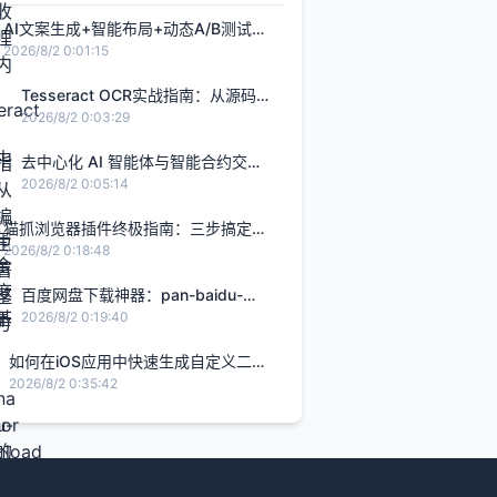
AI文案生成+智能布局+动态A/B测试：
打造转化率提升2.8倍的H5智能设计闭
2026/8/2 0:01:15
环，限免内测通道今日关闭
Tesseract OCR实战指南：从源码编
译到生产部署的完整解决方案
2026/8/2 0:03:29
去中心化 AI 智能体与智能合约交
互：基于 Rust Solana Anchor 框架
2026/8/2 0:05:14
的链上 Agent 实战
猫抓浏览器插件终极指南：三步搞定网
页视频下载的完整解决方案
2026/8/2 0:18:48
百度网盘下载神器：pan-baidu-
download的终极实战指南
2026/8/2 0:19:40
如何在iOS应用中快速生成自定义二维
码的完整指南
2026/8/2 0:35:42