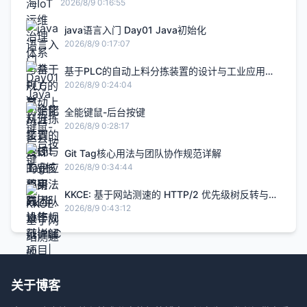
完整实践
2026/8/9 0:16:55
java语言入门 Day01 Java初始化
2026/8/9 0:17:07
基于PLC的自动上料分拣装置的设计与工业应用研
究|毕设答辩|PLC项目|毕设项目|自动化项目
2026/8/9 0:24:04
全能键鼠-后台按键
2026/8/9 0:28:17
Git Tag核心用法与团队协作规范详解
2026/8/9 0:34:44
KKCE: 基于网站测速的 HTTP/2 优先级树反转与伪
并行阻塞分析-快快测
2026/8/9 0:43:12
关于博客