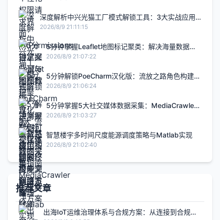
深度解析中兴光猫工厂模式解锁工具：3大实战应用
场景提升网络管理效率
2026/8/9 21:11:15
5分钟掌握Leaflet地图标记聚类：解决海量数据可
视化难题的完整指南
2026/8/9 21:07:22
5分钟解锁PoeCharm汉化版：流放之路角色构建的
终极中文解决方案
2026/8/9 21:06:24
5分钟掌握5大社交媒体数据采集：MediaCrawler
终极解决方案
2026/8/9 21:03:27
智慧楼宇多时间尺度能源调度策略与Matlab实现
2026/8/9 21:02:40
推荐文章
出海IoT运维治理体系与合规方案：从连接到合规的