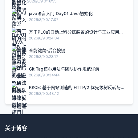
完整实践
2026/8/9 0:16:55
java语言入门 Day01 Java初始化
2026/8/9 0:17:07
基于PLC的自动上料分拣装置的设计与工业应用研
究|毕设答辩|PLC项目|毕设项目|自动化项目
2026/8/9 0:24:04
全能键鼠-后台按键
2026/8/9 0:28:17
Git Tag核心用法与团队协作规范详解
2026/8/9 0:34:44
KKCE: 基于网站测速的 HTTP/2 优先级树反转与伪
并行阻塞分析-快快测
2026/8/9 0:43:12
关于博客