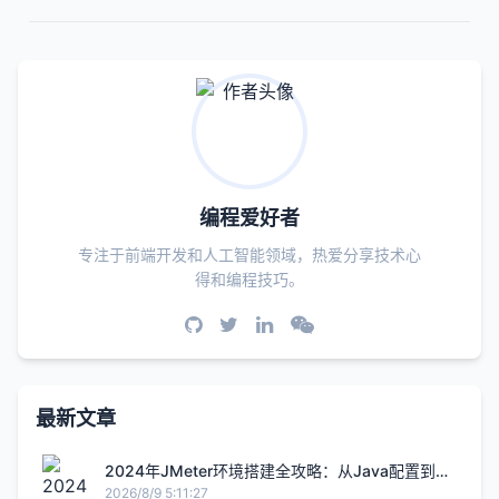
编程爱好者
专注于前端开发和人工智能领域，热爱分享技术心
得和编程技巧。
最新文章
2024年JMeter环境搭建全攻略：从Java配置到性
能测试实战
2026/8/9 5:11:27