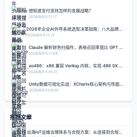
想知道宝付坚持怎样的发展战略？
2026/8/9 5:11:17
2026年企业AI外呼系统选型决策指南：八大品牌横
向测评与采购评估框架
2026/8/9 5:11:13
Claude 解析财务扫描件，表格召回率竟比 GPT 低
了 40%——OCR 流水线的 3 层校验陷阱
2026/8/9 5:11:08
ao486：x86 兼容 Verilog 内核，实现 486 SX 功
能，可运行多款软件！
2026/8/9 5:10:21
Unity数据可视化实战：XCharts核心架构与性能优
化指南
2026/8/9 5:09:00
推荐文章
出海IoT运维治理体系与合规方案：从连接到合规的