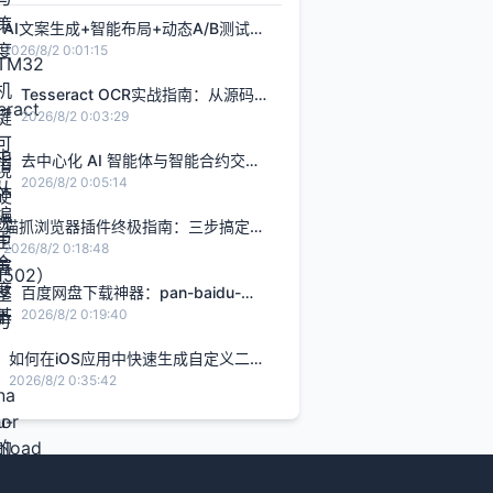
AI文案生成+智能布局+动态A/B测试：
打造转化率提升2.8倍的H5智能设计闭
2026/8/2 0:01:15
环，限免内测通道今日关闭
Tesseract OCR实战指南：从源码编
译到生产部署的完整解决方案
2026/8/2 0:03:29
去中心化 AI 智能体与智能合约交
互：基于 Rust Solana Anchor 框架
2026/8/2 0:05:14
的链上 Agent 实战
猫抓浏览器插件终极指南：三步搞定网
页视频下载的完整解决方案
2026/8/2 0:18:48
百度网盘下载神器：pan-baidu-
download的终极实战指南
2026/8/2 0:19:40
如何在iOS应用中快速生成自定义二维
码的完整指南
2026/8/2 0:35:42