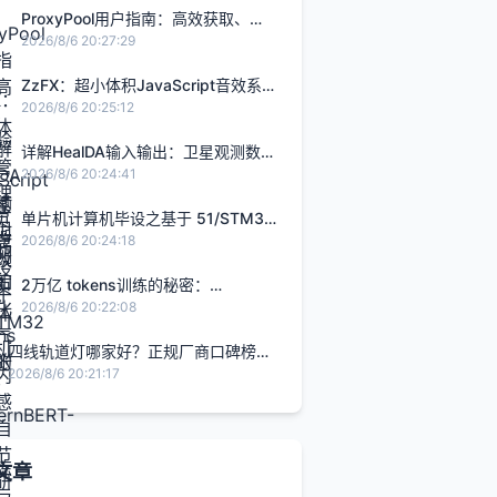
ProxyPool用户指南：高效获取、验
证与管理代理IP的实用技巧
2026/8/6 20:27:29
ZzFX：超小体积JavaScript音效系
统如何彻底改变网页交互体验？
2026/8/6 20:25:12
详解HealDA输入输出：卫星观测数据
如何转化为大气状态张量
2026/8/6 20:24:41
单片机计算机毕设之基于 51/STM32
单片机的室内环境感知与自动调节系
2026/8/6 20:24:18
统研究 基于 51/STM32 单片机的按
键手动可控环境调控硬件系统实现
2万亿 tokens训练的秘密：
（011502）
ModernBERT-base预训练数据与训
2026/8/6 20:22:08
练策略深度剖析
四线轨道灯哪家好？正规厂商口碑榜，
小白也能看懂！ 四线轨道灯怎么选？正
2026/8/6 20:21:17
规厂家口碑PK，闭眼抄作业！ 四线轨
道灯
文章