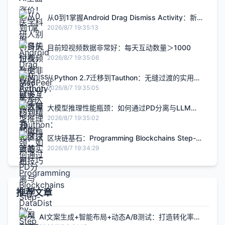
从0到1掌握Android Drag Dismiss Activity：新手
入门到精通
2026/8/7 19:35:13
目前短视频数据非常好：每天互动数量＞1000
2026/8/7 19:35:06
从Python 2.7迁移到Tauthon：无缝过渡的实用技
巧
2026/8/7 19:35:05
大模型推理性能瓶颈：如何通过PD分离与LLM
DataDist实现TTFT降低60%和TBT稳定性提升
2026/8/7 19:35:02
区块链基石：Programming Blockchains Step-
by-Step带你实现加密区块
2026/8/7 19:34:29
推荐文章
AI文案生成+智能布局+动态A/B测试：打造转化率提