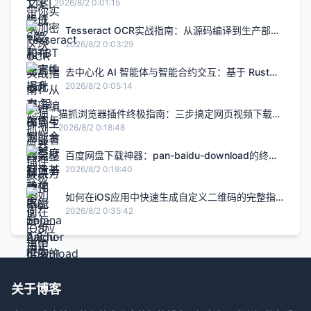
升2.8倍的H5智能设计闭环，限免内测通道今日关闭
2026/8/2 0:01:15
Tesseract OCR实战指南：从源码编译到生产部署
的完整解决方案
2026/8/2 0:03:29
去中心化 AI 智能体与智能合约交互：基于 Rust
Solana Anchor 框架的链上 Agent 实战
2026/8/2 0:05:14
猫抓浏览器插件终极指南：三步搞定网页视频下载的
完整解决方案
2026/8/2 0:18:48
百度网盘下载神器：pan-baidu-download的终极
实战指南
2026/8/2 0:19:40
如何在iOS应用中快速生成自定义二维码的完整指
南
2026/8/2 0:35:42
关于博客