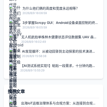
为什么他们俩的高度和宽度永远相等？
2026/8/9 16:06:59
3步掌握Scrcpy GUI：Android设备桌面控制的终
极方案
2026/8/9 16:05:59
无人机航拍单株林木健康状态评估数据集 UAV 森林
树木病害枯死折断检测数据集 多季节无人机林业树
2026/8/9 16:02:49
木健康分类 YOLO 数据集 高分辨率航拍森林单木状
态识别数据集 林区无人机树木枯死 / 折断健康评估
AI发现循环：从被动回答到主动探索的技术演进与
数
实践
2026/8/9 15:58:38
【AI测试系统实现1】粘贴一段需求，十分钟内跑通
一次完整测试
2026/8/9 15:55:29
推荐文章
出海IoT运维治理体系与合规方案：从连接到合规的