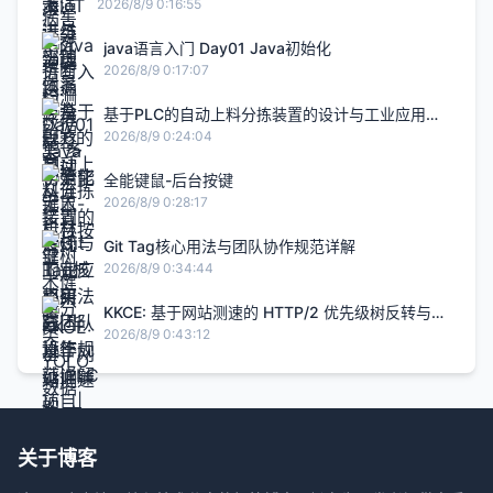
完整实践
2026/8/9 0:16:55
java语言入门 Day01 Java初始化
2026/8/9 0:17:07
基于PLC的自动上料分拣装置的设计与工业应用研
究|毕设答辩|PLC项目|毕设项目|自动化项目
2026/8/9 0:24:04
全能键鼠-后台按键
2026/8/9 0:28:17
Git Tag核心用法与团队协作规范详解
2026/8/9 0:34:44
KKCE: 基于网站测速的 HTTP/2 优先级树反转与伪
并行阻塞分析-快快测
2026/8/9 0:43:12
关于博客