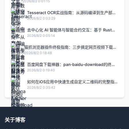
升2.8倍的H5智能设计闭环，限免内测通道今日关闭
2026/8/2 0:01:15
Tesseract OCR实战指南：从源码编译到生产部署
的完整解决方案
2026/8/2 0:03:29
去中心化 AI 智能体与智能合约交互：基于 Rust
Solana Anchor 框架的链上 Agent 实战
2026/8/2 0:05:14
猫抓浏览器插件终极指南：三步搞定网页视频下载的
完整解决方案
2026/8/2 0:18:48
百度网盘下载神器：pan-baidu-download的终极
实战指南
2026/8/2 0:19:40
如何在iOS应用中快速生成自定义二维码的完整指
南
2026/8/2 0:35:42
关于博客