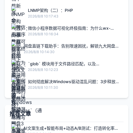
LNMP架构（二）：PHP
2026/8/8 10:17:43
微信小程序数据可视化终极指南：为什么wx-
charts是你的最佳选择？
2026/8/8 10:16:34
网盘直链下载助手：告别限速困扰，解锁九大网盘高
速下载的终极解决方案
2026/8/8 10:14:30
`glob` 模块用于文件路径匹配，以及
`pandas`（通常简写为 `pd`）用于数据处理
2026/8/8 10:12:23
如何彻底解决Windows驱动混乱问题：3步释放
10GB系统空间
2026/8/8 10:11:30
推荐文章
AI文案生成+智能布局+动态A/B测试：打造转化率提