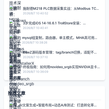
施耐德M218 PLC数据采集实战：从Modbus TCP
协议到Python稳定采集方案
2026/8/7 10:40:52
3步完成iOS 14-16.6.1 TrollStore安装：
TrollInstallerX终极指南
2026/8/7 10:40:41
mysql组复制，路由器，单主模式，MHA高可用和
故障转移
2026/8/7 10:38:26
BlueZ源码版本管理：tag/branch切换，适配不同
开发场景
2026/8/7 10:37:10
终极指南：如何用novideo_srgb实现NVIDIA显卡
硬件级色彩校准
2026/8/7 10:36:09
推荐文章
AI文案生成+智能布局+动态A/B测试：打造转化率提