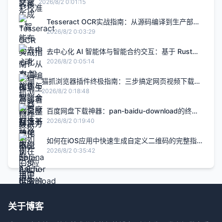
升2.8倍的H5智能设计闭环，限免内测通道今日关闭
2026/8/2 0:01:15
Tesseract OCR实战指南：从源码编译到生产部署
的完整解决方案
2026/8/2 0:03:29
去中心化 AI 智能体与智能合约交互：基于 Rust
Solana Anchor 框架的链上 Agent 实战
2026/8/2 0:05:14
猫抓浏览器插件终极指南：三步搞定网页视频下载的
完整解决方案
2026/8/2 0:18:48
百度网盘下载神器：pan-baidu-download的终极
实战指南
2026/8/2 0:19:40
如何在iOS应用中快速生成自定义二维码的完整指
南
2026/8/2 0:35:42
关于博客