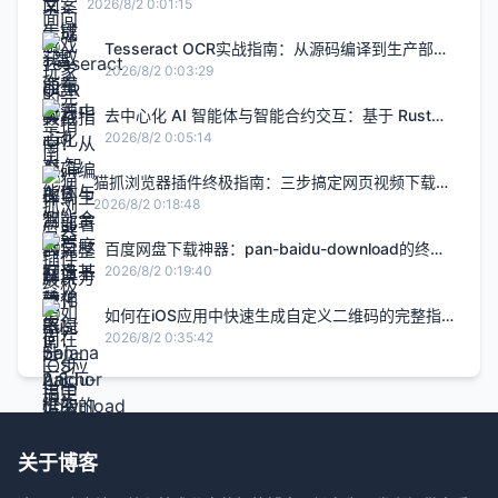
升2.8倍的H5智能设计闭环，限免内测通道今日关闭
2026/8/2 0:01:15
Tesseract OCR实战指南：从源码编译到生产部署
的完整解决方案
2026/8/2 0:03:29
去中心化 AI 智能体与智能合约交互：基于 Rust
Solana Anchor 框架的链上 Agent 实战
2026/8/2 0:05:14
猫抓浏览器插件终极指南：三步搞定网页视频下载的
完整解决方案
2026/8/2 0:18:48
百度网盘下载神器：pan-baidu-download的终极
实战指南
2026/8/2 0:19:40
如何在iOS应用中快速生成自定义二维码的完整指
南
2026/8/2 0:35:42
关于博客