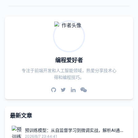
编程爱好者
专注于前端开发和人工智能领域，热爱分享技术心
得和编程技巧。
最新文章
预训练模型：从自监督学习到微调实战，解析AI通用
知识迁移的核心技术
2026/8/7 23:44:41