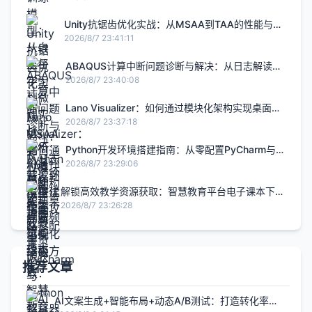
Unity抗锯齿优化实战：从MSAA到TAA的性能与画
质平衡指南
2026/8/7 23:41:11
ABAQUS计算中断问题诊断与解决：从日志解读到
模型优化全攻略
2026/8/7 23:40:08
Lano Visualizer：如何通过模块化架构实现桌面音
频可视化终极方案
2026/8/7 23:37:18
Python开发环境搭建指南：从零配置PyCharm与
Python解释器
2026/8/7 23:29:06
解锁高效教学资源获取：智慧教育平台电子课本下载
实战指南
2026/8/7 23:26:28
推荐文章
AI文案生成+智能布局+动态A/B测试：打造转化率提