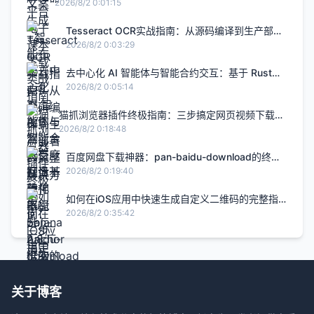
升2.8倍的H5智能设计闭环，限免内测通道今日关闭
2026/8/2 0:01:15
Tesseract OCR实战指南：从源码编译到生产部署
的完整解决方案
2026/8/2 0:03:29
去中心化 AI 智能体与智能合约交互：基于 Rust
Solana Anchor 框架的链上 Agent 实战
2026/8/2 0:05:14
猫抓浏览器插件终极指南：三步搞定网页视频下载的
完整解决方案
2026/8/2 0:18:48
百度网盘下载神器：pan-baidu-download的终极
实战指南
2026/8/2 0:19:40
如何在iOS应用中快速生成自定义二维码的完整指
南
2026/8/2 0:35:42
关于博客