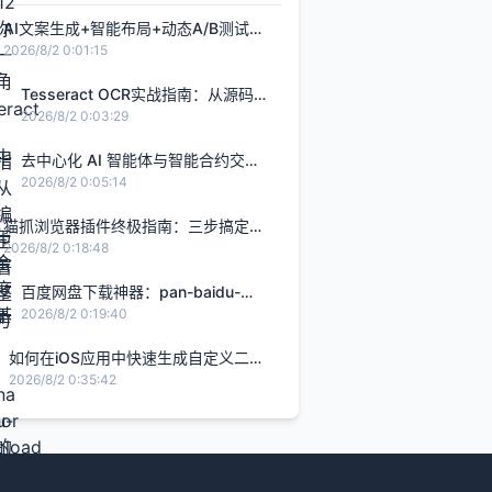
AI文案生成+智能布局+动态A/B测试：
打造转化率提升2.8倍的H5智能设计闭
2026/8/2 0:01:15
环，限免内测通道今日关闭
Tesseract OCR实战指南：从源码编
译到生产部署的完整解决方案
2026/8/2 0:03:29
去中心化 AI 智能体与智能合约交
互：基于 Rust Solana Anchor 框架
2026/8/2 0:05:14
的链上 Agent 实战
猫抓浏览器插件终极指南：三步搞定网
页视频下载的完整解决方案
2026/8/2 0:18:48
百度网盘下载神器：pan-baidu-
download的终极实战指南
2026/8/2 0:19:40
如何在iOS应用中快速生成自定义二维
码的完整指南
2026/8/2 0:35:42