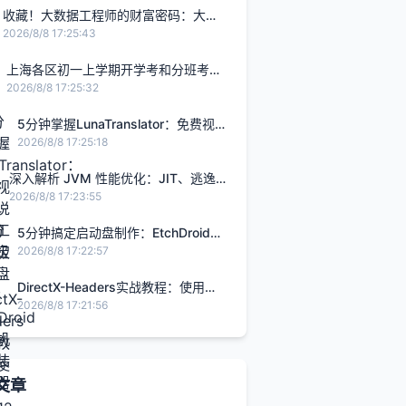
收藏！大数据工程师的财富密码：大模
型+高薪，你值得拥有！
2026/8/8 17:25:43
上海各区初一上学期开学考和分班考试
卷及答案解析
2026/8/8 17:25:32
5分钟掌握LunaTranslator：免费视
觉小说翻译工具终极指南
2026/8/8 17:25:18
深入解析 JVM 性能优化：JIT、逃逸
分析与编译阈值的协同机制
2026/8/8 17:23:55
5分钟搞定启动盘制作：EtchDroid让
手机变身装机神器
2026/8/8 17:22:57
DirectX-Headers实战教程：使用
D3D12创建你的第一个三角形
2026/8/8 17:21:56
文章