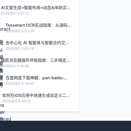
AI文案生成+智能布局+动态A/B测试：
打造转化率提升2.8倍的H5智能设计闭
2026/8/2 0:01:15
环，限免内测通道今日关闭
Tesseract OCR实战指南：从源码编
译到生产部署的完整解决方案
2026/8/2 0:03:29
去中心化 AI 智能体与智能合约交
互：基于 Rust Solana Anchor 框架
2026/8/2 0:05:14
的链上 Agent 实战
猫抓浏览器插件终极指南：三步搞定网
页视频下载的完整解决方案
2026/8/2 0:18:48
百度网盘下载神器：pan-baidu-
download的终极实战指南
2026/8/2 0:19:40
如何在iOS应用中快速生成自定义二维
码的完整指南
2026/8/2 0:35:42