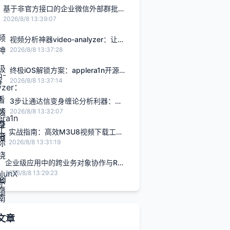
基于非官方接口的企业微信外部群批量
创建与效率重构
2026/8/8 13:39:07
视频分析神器video-analyzer：让AI
看懂视频的完整免费指南
2026/8/8 13:37:28
终极iOS解锁方案：applera1n开源工
具让你轻松绕过iCloud激活锁
2026/8/8 13:37:14
3步让通达信变身缠论分析利器：
ChanlunX插件实战指南
2026/8/8 13:32:07
实战指南：高效M3U8视频下载工具
的深度解析与专业应用
2026/8/8 13:31:19
企业级应用中的跨业务对象协作与RAP
框架实践
2026/8/8 13:29:23
文章