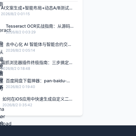
AI文案生成+智能布局+动态A/B测试：
打造转化率提升2.8倍的H5智能设计闭
2026/8/2 0:01:15
环，限免内测通道今日关闭
Tesseract OCR实战指南：从源码编
译到生产部署的完整解决方案
2026/8/2 0:03:29
去中心化 AI 智能体与智能合约交
互：基于 Rust Solana Anchor 框架
2026/8/2 0:05:14
的链上 Agent 实战
猫抓浏览器插件终极指南：三步搞定网
页视频下载的完整解决方案
2026/8/2 0:18:48
百度网盘下载神器：pan-baidu-
download的终极实战指南
2026/8/2 0:19:40
如何在iOS应用中快速生成自定义二维
码的完整指南
2026/8/2 0:35:42