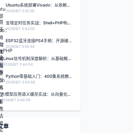
Ubuntu系统部署Vivado：从依赖配
置到自动化开发的完整指南
2026/8/7 3:52:28
宝塔定时任务实战：Shell+PHP构建
稳定数据同步方案
2026/8/7 3:52:09
ESP32蓝牙连接PS4手柄：开源硬件
实现无线人机交互全解析
2026/8/7 3:50:54
Linux信号机制深度解析：从基础概念
到实战避坑指南
2026/8/7 3:44:04
Python零基础入门：400集系统教程
评估与高效学习实践指南
2026/8/7 3:43:58
大模型应用语义缓存实战：从向量化到
智能融合，降低API成本与延迟
2026/8/7 3:40:09
文章