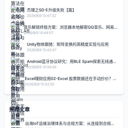
杰理之SD卡升级失败【篇】
2026/8/9 15:47:32
音乐解锁终极方案：浏览器本地解密QQ音乐、网易
云音乐等加密文件
2026/8/9 15:44:07
Unity物体跟随：矩阵变换的高精度实现与应用
2026/8/9 15:43:47
Android蓝牙协议研究：用BLE Spam探索无线通信
的边界
2026/8/9 15:39:46
Excel理财应用02-Excel 股票数据还在手动抄价？3
种自动获取渠道 10 分钟搭好你的行情地基，3 个免
2026/8/9 15:32:20
费数据源 + 完整代码：Excel 股票数据自动获取
推荐文章
出海IoT运维治理体系与合规方案：从连接到合规的