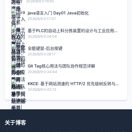
完整实践
2026/8/9 0:16:55
java语言入门 Day01 Java初始化
2026/8/9 0:17:07
基于PLC的自动上料分拣装置的设计与工业应用研
究|毕设答辩|PLC项目|毕设项目|自动化项目
2026/8/9 0:24:04
全能键鼠-后台按键
2026/8/9 0:28:17
Git Tag核心用法与团队协作规范详解
2026/8/9 0:34:44
KKCE: 基于网站测速的 HTTP/2 优先级树反转与伪
并行阻塞分析-快快测
2026/8/9 0:43:12
关于博客