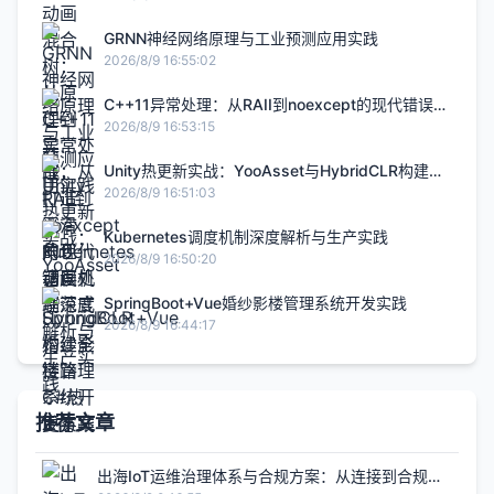
GRNN神经网络原理与工业预测应用实践
2026/8/9 16:55:02
C++11异常处理：从RAII到noexcept的现代错误处
理范式
2026/8/9 16:53:15
Unity热更新实战：YooAsset与HybridCLR构建全
链路C#热更方案
2026/8/9 16:51:03
Kubernetes调度机制深度解析与生产实践
2026/8/9 16:50:20
SpringBoot+Vue婚纱影楼管理系统开发实践
2026/8/9 16:44:17
推荐文章
出海IoT运维治理体系与合规方案：从连接到合规的