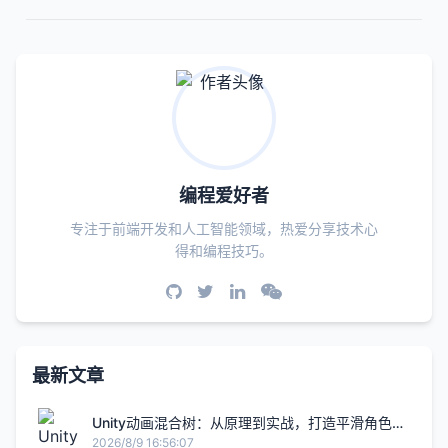
编程爱好者
专注于前端开发和人工智能领域，热爱分享技术心
得和编程技巧。
最新文章
Unity动画混合树：从原理到实战，打造平滑角色动
画
2026/8/9 16:56:07