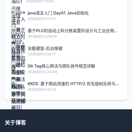
完整实践
2026/8/9 0:16:55
java语言入门 Day01 Java初始化
2026/8/9 0:17:07
基于PLC的自动上料分拣装置的设计与工业应用研
究|毕设答辩|PLC项目|毕设项目|自动化项目
2026/8/9 0:24:04
全能键鼠-后台按键
2026/8/9 0:28:17
Git Tag核心用法与团队协作规范详解
2026/8/9 0:34:44
KKCE: 基于网站测速的 HTTP/2 优先级树反转与伪
并行阻塞分析-快快测
2026/8/9 0:43:12
关于博客