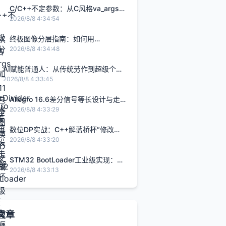
C/C++不定参数：从C风格va_args
到C++11参数包的安全演进
2026/8/8 4:34:54
终极图像分层指南：如何用
LayerDivider快速将单张图片转换为
2026/8/8 4:34:48
PSD分层文件
AI赋能普通人：从传统劳作到超级个体
的四步实战路径
2026/8/8 4:33:45
Allegro 16.6差分信号等长设计与走
线实战指南
2026/8/8 4:33:29
数位DP实战：C++解蓝桥杯“修改数
位”问题与通用框架
2026/8/8 4:33:20
STM32 BootLoader工业级实现：从
原理到实战的健壮固件升级方案
2026/8/8 4:33:13
文章