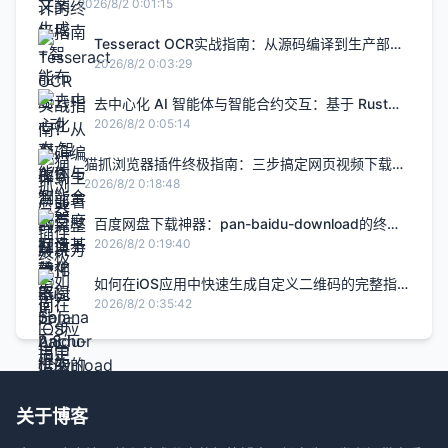
升2.8倍的H5智能设计闭环，限免内测通道今日关闭
2026/8/2 0:01:15
Tesseract OCR实战指南：从源码编译到生产部署
的完整解决方案
2026/8/2 0:03:29
去中心化 AI 智能体与智能合约交互：基于 Rust
Solana Anchor 框架的链上 Agent 实战
2026/8/2 0:05:14
猫抓浏览器插件终极指南：三步搞定网页视频下载的
完整解决方案
2026/8/2 0:18:48
百度网盘下载神器：pan-baidu-download的终极
实战指南
2026/8/2 0:19:40
如何在iOS应用中快速生成自定义二维码的完整指
南
2026/8/2 0:35:42
关于博客