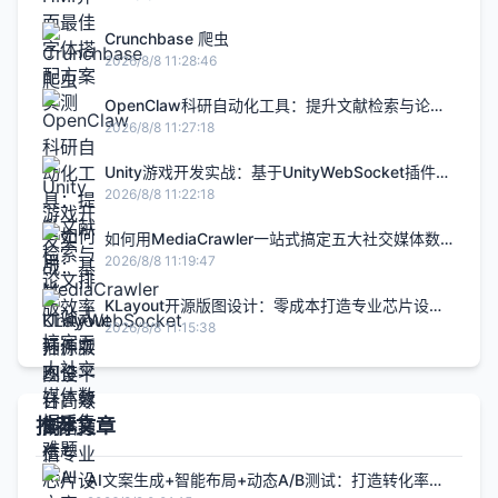
Crunchbase 爬虫
2026/8/8 11:28:46
OpenClaw科研自动化工具：提升文献检索与论文
排版效率
2026/8/8 11:27:18
Unity游戏开发实战：基于UnityWebSocket插件实
现全平台高效网络通信
2026/8/8 11:22:18
如何用MediaCrawler一站式搞定五大社交媒体数据
采集难题
2026/8/8 11:19:47
KLayout开源版图设计：零成本打造专业芯片设计
的终极指南
2026/8/8 11:15:38
推荐文章
AI文案生成+智能布局+动态A/B测试：打造转化率提