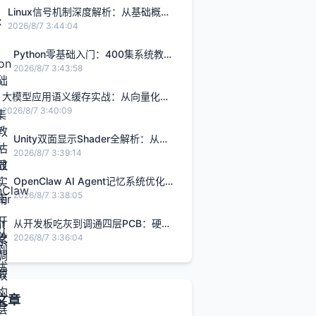
Linux信号机制深度解析：从基础概念
到实战避坑指南
2026/8/7 3:44:04
Python零基础入门：400集系统教程
评估与高效学习实践指南
2026/8/7 3:43:58
大模型应用语义缓存实战：从向量化到
智能融合，降低API成本与延迟
2026/8/7 3:40:09
Unity双面显示Shader全解析：从原
理到实战优化
2026/8/7 3:39:14
OpenClaw AI Agent记忆系统优化：
双层架构与三层防御实战指南
2026/8/7 3:38:05
从开发板吃灰到调通四层PCB：硬件
开发实战入门与进阶指南
2026/8/7 3:36:04
文章