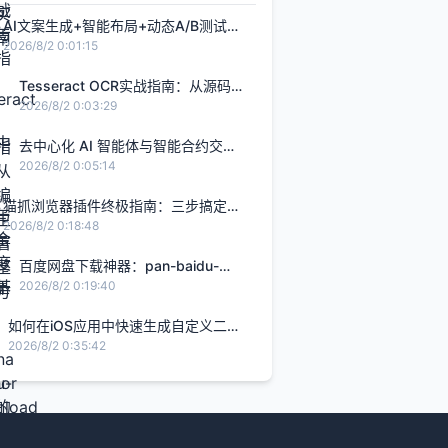
AI文案生成+智能布局+动态A/B测试：
打造转化率提升2.8倍的H5智能设计闭
2026/8/2 0:01:15
环，限免内测通道今日关闭
Tesseract OCR实战指南：从源码编
译到生产部署的完整解决方案
2026/8/2 0:03:29
去中心化 AI 智能体与智能合约交
互：基于 Rust Solana Anchor 框架
2026/8/2 0:05:14
的链上 Agent 实战
猫抓浏览器插件终极指南：三步搞定网
页视频下载的完整解决方案
2026/8/2 0:18:48
百度网盘下载神器：pan-baidu-
download的终极实战指南
2026/8/2 0:19:40
如何在iOS应用中快速生成自定义二维
码的完整指南
2026/8/2 0:35:42