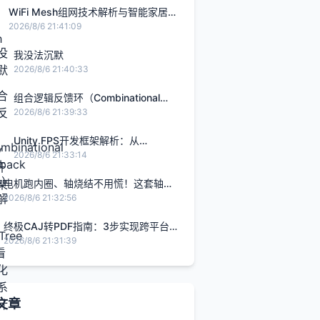
WiFi Mesh组网技术解析与智能家居应
用实践
2026/8/6 21:41:09
我没法沉默
2026/8/6 21:40:33
组合逻辑反馈环（Combinational
Feedback Loop）深度解析
2026/8/6 21:39:33
Unity FPS开发框架解析：从
DarkTree FPS看模块化游戏系统设计
2026/8/6 21:33:14
电机跑内圈、轴烧结不用慌！这套轴类
修复方法太实用了
2026/8/6 21:32:56
终极CAJ转PDF指南：3步实现跨平台
学术论文自由阅读
2026/8/6 21:31:39
文章