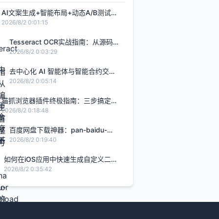
AI文案生成+智能布局+动态A/B测试：
打造转化率提升2.8倍的H5智能设计闭
2026/8/2 0:01:15
环，限免内测通道今日关闭
Tesseract OCR实战指南：从源码编
译到生产部署的完整解决方案
2026/8/2 0:03:29
去中心化 AI 智能体与智能合约交
互：基于 Rust Solana Anchor 框架
2026/8/2 0:05:14
的链上 Agent 实战
猫抓浏览器插件终极指南：三步搞定网
页视频下载的完整解决方案
2026/8/2 0:18:48
百度网盘下载神器：pan-baidu-
download的终极实战指南
2026/8/2 0:19:40
如何在iOS应用中快速生成自定义二维
码的完整指南
2026/8/2 0:35:42