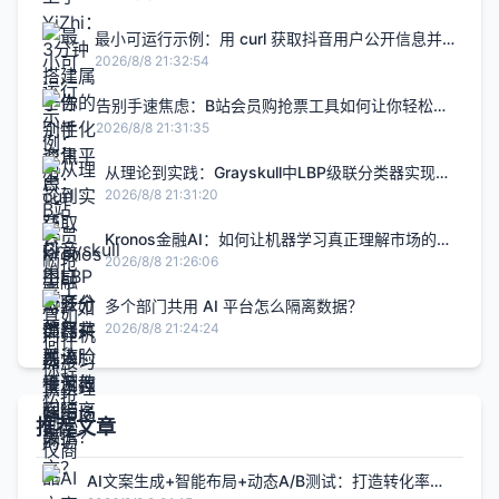
最小可运行示例：用 curl 获取抖音用户公开信息并
读懂返回结果
2026/8/8 21:32:54
告别手速焦虑：B站会员购抢票工具如何让你轻松抢
到心仪商品
2026/8/8 21:31:35
从理论到实践：Grayskull中LBP级联分类器实现人
脸检测教程
2026/8/8 21:31:20
Kronos金融AI：如何让机器学习真正理解市场的语
言？
2026/8/8 21:26:06
多个部门共用 AI 平台怎么隔离数据？
2026/8/8 21:24:24
推荐文章
AI文案生成+智能布局+动态A/B测试：打造转化率提