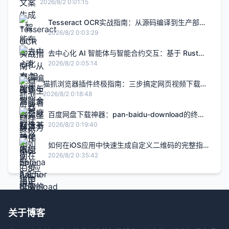
升2.8倍的H5智能设计闭环，限免内测通道今日关闭
2026/8/2 0:01:15
Tesseract OCR实战指南：从源码编译到生产部署
的完整解决方案
2026/8/2 0:03:29
去中心化 AI 智能体与智能合约交互：基于 Rust
Solana Anchor 框架的链上 Agent 实战
2026/8/2 0:05:14
猫抓浏览器插件终极指南：三步搞定网页视频下载的
完整解决方案
2026/8/2 0:18:48
百度网盘下载神器：pan-baidu-download的终极
实战指南
2026/8/2 0:19:40
如何在iOS应用中快速生成自定义二维码的完整指
南
2026/8/2 0:35:42
关于博客