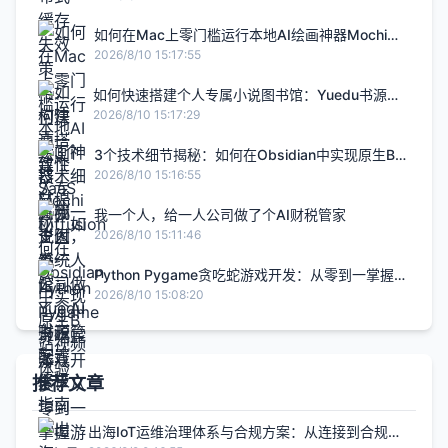
如何在Mac上零门槛运行本地AI绘画神器Mochi
Diffusion
2026/8/10 15:17:55
如何快速搭建个人专属小说图书馆：Yuedu书源配
置终极指南
2026/8/10 15:17:29
3个技术细节揭秘：如何在Obsidian中实现原生B站
视频体验
2026/8/10 15:16:55
我一个人，给一人公司做了个AI财税管家
2026/8/10 15:11:46
Python Pygame贪吃蛇游戏开发：从零到一掌握游
戏编程核心逻辑
2026/8/10 15:08:20
推荐文章
出海IoT运维治理体系与合规方案：从连接到合规的