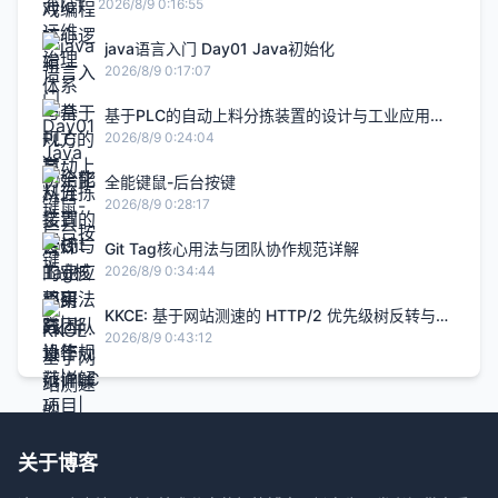
完整实践
2026/8/9 0:16:55
java语言入门 Day01 Java初始化
2026/8/9 0:17:07
基于PLC的自动上料分拣装置的设计与工业应用研
究|毕设答辩|PLC项目|毕设项目|自动化项目
2026/8/9 0:24:04
全能键鼠-后台按键
2026/8/9 0:28:17
Git Tag核心用法与团队协作规范详解
2026/8/9 0:34:44
KKCE: 基于网站测速的 HTTP/2 优先级树反转与伪
并行阻塞分析-快快测
2026/8/9 0:43:12
关于博客