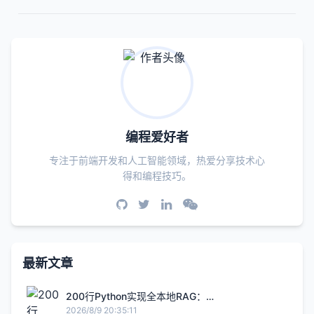
编程爱好者
专注于前端开发和人工智能领域，热爱分享技术心
得和编程技巧。
最新文章
200行Python实现全本地RAG：
Ollama+ChromaDB搭建检索增强生成系统
2026/8/9 20:35:11