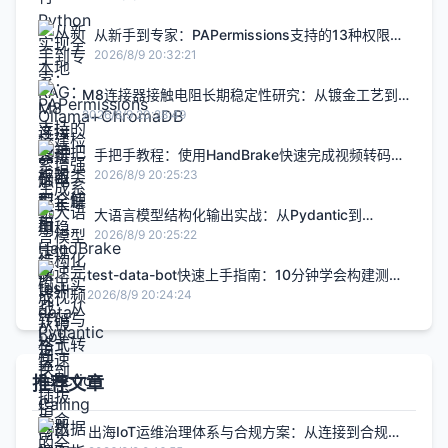
从新手到专家：PAPermissions支持的13种权限类
型全解析
2026/8/9 20:32:21
M8连接器接触电阻长期稳定性研究：从镀金工艺到
插拔寿命的全面分析
2026/8/9 20:28:49
手把手教程：使用HandBrake快速完成视频转码与
格式转换
2026/8/9 20:25:23
大语言模型结构化输出实战：从Pydantic到
Function Calling的数据提取指南
2026/8/9 20:25:22
test-data-bot快速上手指南：10分钟学会构建测试
数据生成器
2026/8/9 20:24:24
推荐文章
出海IoT运维治理体系与合规方案：从连接到合规的