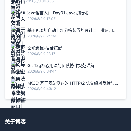
完整实践
2026/8/9 0:16:55
java语言入门 Day01 Java初始化
2026/8/9 0:17:07
基于PLC的自动上料分拣装置的设计与工业应用研
究|毕设答辩|PLC项目|毕设项目|自动化项目
2026/8/9 0:24:04
全能键鼠-后台按键
2026/8/9 0:28:17
Git Tag核心用法与团队协作规范详解
2026/8/9 0:34:44
KKCE: 基于网站测速的 HTTP/2 优先级树反转与伪
并行阻塞分析-快快测
2026/8/9 0:43:12
关于博客