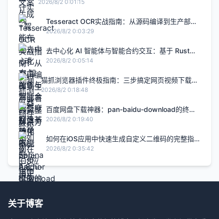
升2.8倍的H5智能设计闭环，限免内测通道今日关闭
2026/8/2 0:01:15
Tesseract OCR实战指南：从源码编译到生产部署
的完整解决方案
2026/8/2 0:03:29
去中心化 AI 智能体与智能合约交互：基于 Rust
Solana Anchor 框架的链上 Agent 实战
2026/8/2 0:05:14
猫抓浏览器插件终极指南：三步搞定网页视频下载的
完整解决方案
2026/8/2 0:18:48
百度网盘下载神器：pan-baidu-download的终极
实战指南
2026/8/2 0:19:40
如何在iOS应用中快速生成自定义二维码的完整指
南
2026/8/2 0:35:42
关于博客