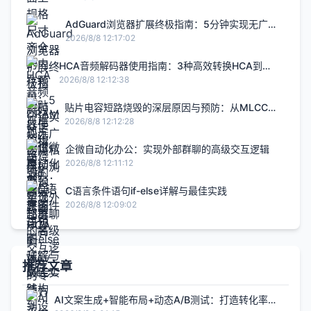
AdGuard浏览器扩展终极指南：5分钟实现无广告
隐私保护浏览
2026/8/8 12:17:02
HCA音频解码器使用指南：3种高效转换HCA到
WAV的专业方法
2026/8/8 12:12:38
贴片电容短路烧毁的深层原因与预防：从MLCC结
构到设计实践
2026/8/8 12:12:28
企微自动化办公：实现外部群聊的高级交互逻辑
2026/8/8 12:11:12
C语言条件语句if-else详解与最佳实践
2026/8/8 12:09:02
推荐文章
AI文案生成+智能布局+动态A/B测试：打造转化率提