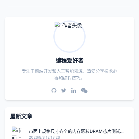
编程爱好者
专注于前端开发和人工智能领域，热爱分享技术心
得和编程技巧。
最新文章
市面上规格尺寸齐全的内存颗粒DRAM芯片测试座
厂家销量远超第二名
2026/8/8 12:18:26